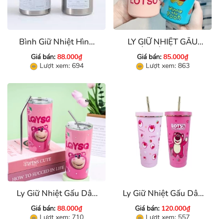
Bình Giữ Nhiệt Hình
LY GIỮ NHIỆT GẤU
Trụ Inox 304 ( 360ml,
DÂU HÌNH TRỤ
Giá bán:
88.000₫
Giá bán:
85.000₫
600ml)
600ML HỌA TIẾT
Lượt xem: 694
Lượt xem: 863
Ly Giữ Nhiệt Gấu Dâu
Ly Giữ Nhiệt Gấu Dâu
LoSto 450ml
Lotso 750ml
Giá bán:
88.000₫
Giá bán:
120.000₫
Lượt xem: 710
Lượt xem: 557