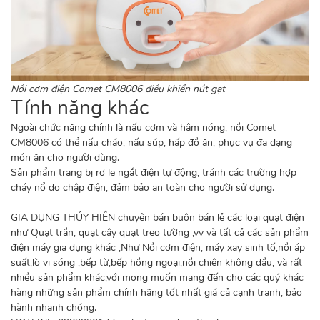
Nồi cơm điện Comet CM8006 điều khiển nút gạt
Tính năng khác
Ngoài chức năng chính là nấu cơm và hâm nóng, nồi Comet
CM8006 có thể nấu cháo, nấu súp, hấp đồ ăn, phục vụ đa dạng
món ăn cho người dùng.
Sản phẩm trang bị rơ le ngắt điện tự động, tránh các trường hợp
cháy nổ do chập điện, đảm bảo an toàn cho người sử dụng.
GIA DỤNG THÚY HIỀN chuyên bán buôn bán lẻ các loại quạt điện
như Quạt trần, quạt cây quạt treo tường ,vv và tất cả các sản phẩm
điện máy gia dụng khác ,Như Nồi cơm điện, máy xay sinh tố,nồi áp
suất,lò vi sóng ,bếp từ,bếp hồng ngoại,nồi chiên không dầu, và rất
nhiều sản phẩm khác,với mong muốn mang đến cho các quý khác
hàng những sản phẩm chính hãng tốt nhất giá cả cạnh tranh, bảo
hành nhanh chóng.