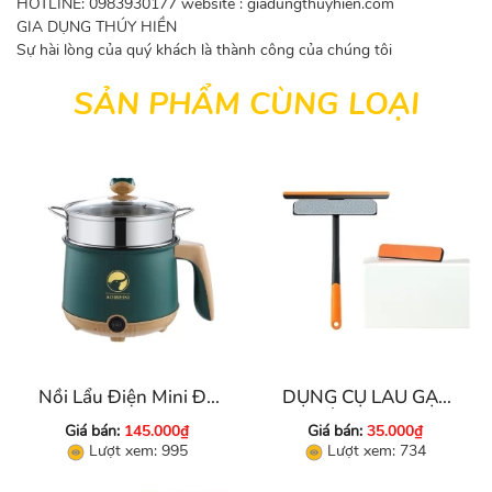
HOTLINE:
0983930177
website :
giadungthuyhien.com
GIA DỤNG THÚY HIỀN
Sự hài lòng của quý khách là thành công của chúng tôi
SẢN PHẨM CÙNG LOẠI
Nồi Lẩu Điện Mini Đa
DỤNG CỤ LAU GẠT
Năng 2 Tầ Ng
KÍNH 2 IN 1
Giá bán:
145.000₫
Giá bán:
35.000₫
Lượt xem: 995
Lượt xem: 734