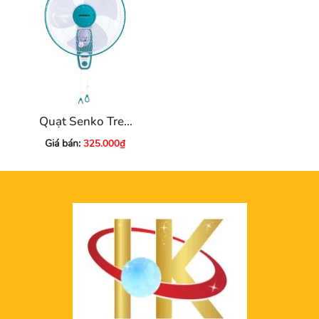
Quạt Senko Treo
Tường L1626
Giá bán:
325.000₫