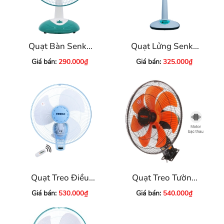
Quạt Bàn Senko
Quạt Lửng Senko
B1213
L1638
Giá bán:
290.000₫
Giá bán:
325.000₫
Quạt Treo Điều
Quạt Treo Tường
Khiển SENKO
Senko TC1622
Giá bán:
530.000₫
Giá bán:
540.000₫
TR1683