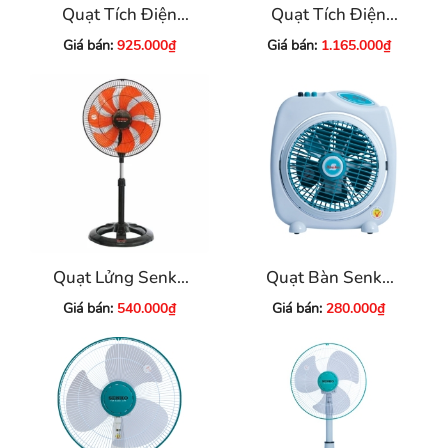
Quạt Tích Điện
Quạt Tích Điện
Honjianda HJD-FL
Honjianda HJD-FL
Giá bán:
925.000₫
Giá bán:
1.165.000₫
301
316
Quạt Lửng Senko
Quạt Bàn Senko
LTS1636
BD230
Giá bán:
540.000₫
Giá bán:
280.000₫