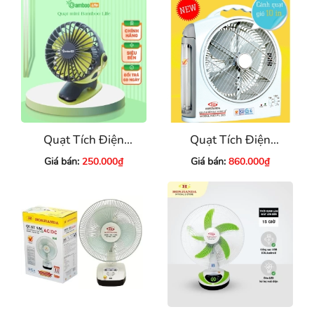
Quạt Tích Điện
Quạt Tích Điện
Mini Bamboo
Honjianda HJD-FL
Giá bán:
250.000₫
Giá bán:
860.000₫
203 (2 Bình)