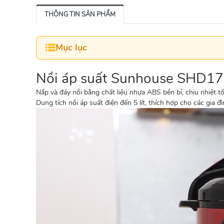
THÔNG TIN SẢN PHẨM
Mục lục
Nồi áp suất Sunhouse
SHD1755
Nắp và đáy nồi bằng chất liệu nhựa ABS bền bỉ, chịu nhiệt t
Dung tích nồi áp suất điện đến
5 lít
, thích hợp cho các gia đì