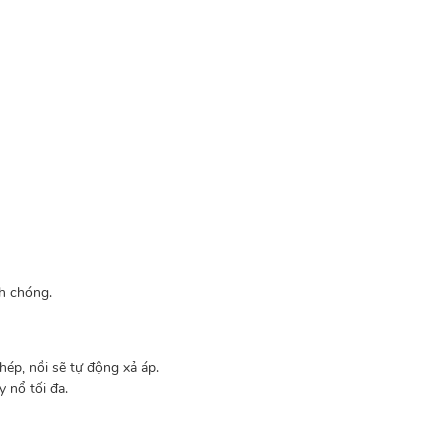
h chóng.
ép, nồi sẽ tự động xả áp.
 nổ tối đa.