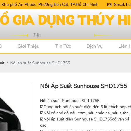
Khu phố An Phước, Phường Bến Cát, TP.Hồ Chí Minh
Gmail: h
ủ
Giới Thiệu
Tin Tức
Dịch Vụ
Liên 
uất
Nồi áp suất Sunhouse SHD1755
Nồi Áp Suất Sunhouse SHD1755
Nồi áp suất Sunhouse Shd 1755
☑️Dung tích nồi áp suất điện đến 5 lít, thích hợp c
☑️Nồi có chế độ nấu cơm, nấu cháo cá, nấu sườn,
☑️Nồi áp suất điện Sunhouse SHD1755có van xả áp
cao,