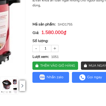
☑️Van khóa an toàn ngăn không cho người dùng mở
dùng,
Mã sản phẩm:
SHD1755
1.580.000₫
Giá:
Số lượng:
-
+
Lượt xem:
1051
THÊM VÀO GIỎ HÀNG
MUA NGAY
Nhắn zalo
Gọi ngay