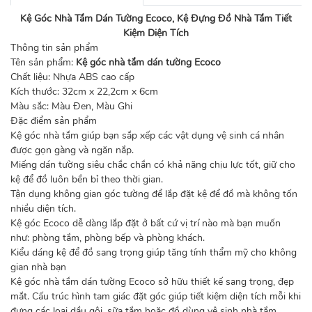
Kệ Góc Nhà Tắm Dán Tường Ecoco, Kệ Đựng Đồ Nhà Tắm Tiết
Kiệm Diện Tích
Thông tin sản phẩm
Tên sản phẩm:
Kệ góc nhà tắm dán tường Ecoco
Chất liệu: Nhựa ABS cao cấp
Kích thước: 32cm x 22,2cm x 6cm
Màu sắc: Màu Đen, Màu Ghi
Đặc điểm sản phẩm
Kệ góc nhà tắm giúp bạn sắp xếp các vật dụng vệ sinh cá nhân
được gọn gàng và ngăn nắp.
Miếng dán tường siêu chắc chắn có khả năng chịu lực tốt, giữ cho
kệ để đồ luôn bền bỉ theo thời gian.
Tận dụng không gian góc tường để lắp đặt kệ để đồ mà không tốn
nhiều diện tích.
Kệ góc Ecoco dễ dàng lắp đặt ở bất cứ vị trí nào mà bạn muốn
như: phòng tắm, phòng bếp và phòng khách.
Kiểu dáng kệ để đồ sang trọng giúp tăng tính thẩm mỹ cho không
gian nhà bạn
Kệ góc nhà tắm dán tường Ecoco sở hữu thiết kế sang trọng, đẹp
mắt. Cấu trúc hình tam giác đặt góc giúp tiết kiệm diện tích mỗi khi
đựng các loại dầu gội, sữa tắm hoặc đồ dùng vệ sinh nhà tắm.