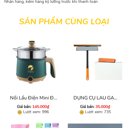
Nhận hàng, kiểm hàng kỹ lưỡng trước khi thanh toán
SẢN PHẨM CÙNG LOẠI
Nồi Lẩu Điện Mini Đa
DỤNG CỤ LAU GẠT
Năng 2 Tầ Ng
KÍNH 2 IN 1
Giá bán:
145.000₫
Giá bán:
35.000₫
Lượt xem: 996
Lượt xem: 735