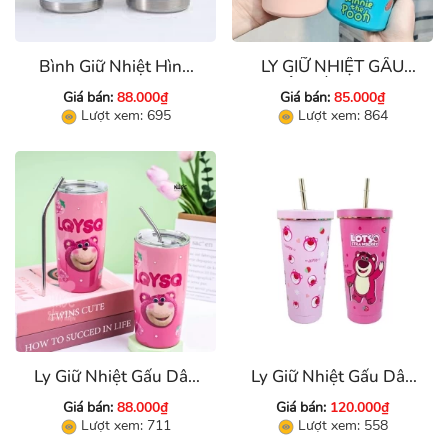
Bình Giữ Nhiệt Hình
LY GIỮ NHIỆT GẤU
Trụ Inox 304 ( 360ml,
DÂU HÌNH TRỤ
Giá bán:
88.000₫
Giá bán:
85.000₫
600ml)
600ML HỌA TIẾT
Lượt xem: 695
Lượt xem: 864
Ly Giữ Nhiệt Gấu Dâu
Ly Giữ Nhiệt Gấu Dâu
LoSto 450ml
Lotso 750ml
Giá bán:
88.000₫
Giá bán:
120.000₫
Lượt xem: 711
Lượt xem: 558