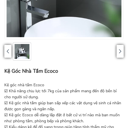
Kệ Góc Nhà Tắm Ecoco
Kệ góc nhà tắm Ecoco
☑️ Khả năng chịu lực tới 7kg của sản phẩm mang đến độ bền bỉ
cho người sử dụng.
☑️ Kệ góc nhà tắm giúp bạn sắp xếp các vật dụng vệ sinh cá nhân
được gọn gàng và ngăn nắp.
☑️ Kệ góc Ecoco dễ dàng lắp đặt ở bất cứ vị trí nào mà bạn muốn
như: phòng tắm, phòng bếp và phòng khách.
☑️ Kiểu dáng kệ để đồ sang trọng giúp tăng tính thẩm mỹ cho